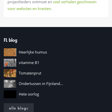
projectleiders ontmoet en
veel verhalen geschreven
voor websites en kranten
.
FL blog
Heerlijke humus
vitamine B1
Tomatenprut
Ondertussen in Fijnland…
Hete oorlog
alle blogs