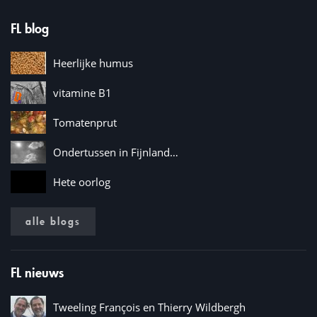
FL blog
Heerlijke humus
vitamine B1
Tomatenprut
Ondertussen in Fijnland…
Hete oorlog
alle blogs
FL nieuws
Tweeling François en Thierry Wildbergh