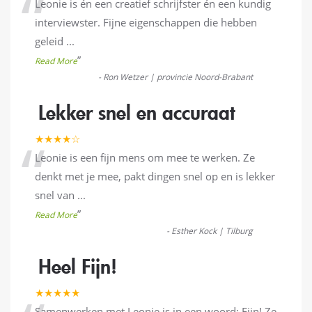
“
Leonie is én een creatief schrijfster én een kundig
interviewster. Fijne eigenschappen die hebben
geleid
...
”
Read More
-
Ron Wetzer | provincie Noord-Brabant
Lekker snel en accuraat
“
★★★★☆
Leonie is een fijn mens om mee te werken. Ze
denkt met je mee, pakt dingen snel op en is lekker
snel van
...
”
Read More
-
Esther Kock | Tilburg
Heel Fijn!
★★★★★
Samenwerken met Leonie is in een woord: Fijn! Ze