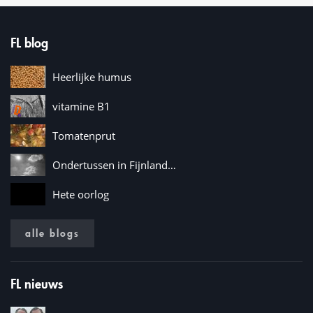
FL blog
Heerlijke humus
vitamine B1
Tomatenprut
Ondertussen in Fijnland…
Hete oorlog
alle blogs
FL nieuws