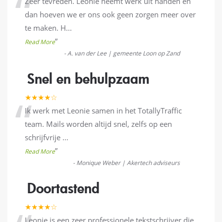
“
Zeer tevreden. Leonie neemt werk uit handen en
dan hoeven we er ons ook geen zorgen meer over
te maken. H
...
”
Read More
-
A. van der Lee | gemeente Loon op Zand
Snel en behulpzaam
“
★★★★☆
Ik werk met Leonie samen in het TotallyTraffic
team. Mails worden altijd snel, zelfs op een
schrijfvrije
...
”
Read More
-
Monique Weber | Akertech adviseurs
Doortastend
★★★★☆
Leonie is een zeer professionele tekstschrijver die