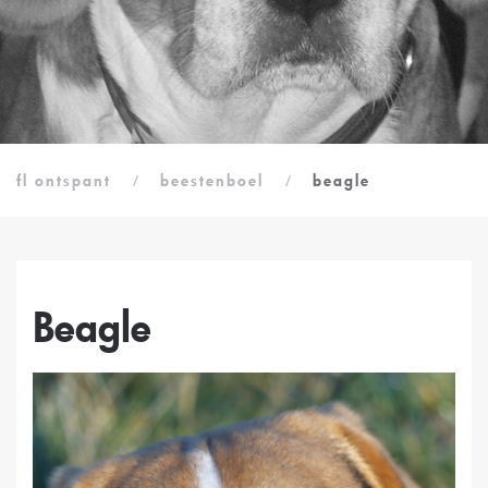
fl ontspant
beestenboel
beagle
Beagle