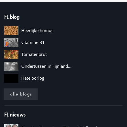
FL blog
Heerlijke humus
vitamine B1
Tomatenprut
Ondertussen in Fijnland…
Hete oorlog
alle blogs
FL nieuws