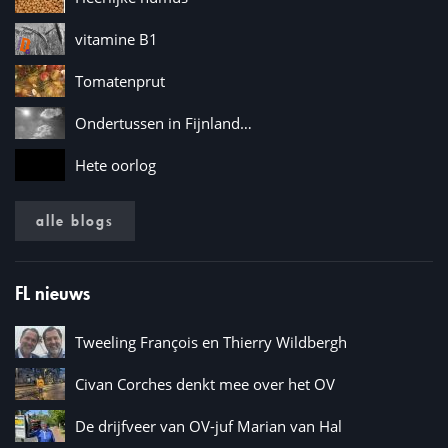
vitamine B1
Tomatenprut
Ondertussen in Fijnland…
Hete oorlog
alle blogs
FL nieuws
Tweeling François en Thierry Wildbergh
Civan Corches denkt mee over het OV
De drijfveer van OV-juf Marian van Hal