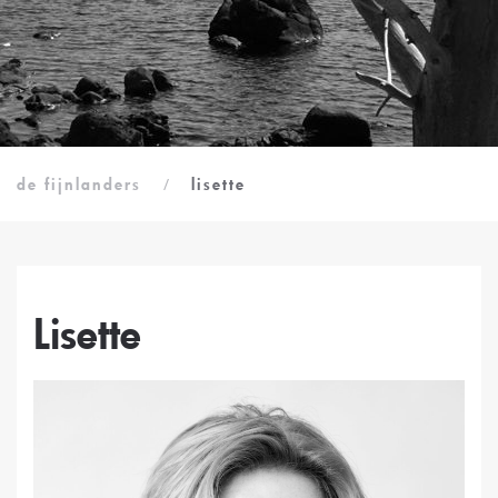
de fijnlanders
lisette
Lisette