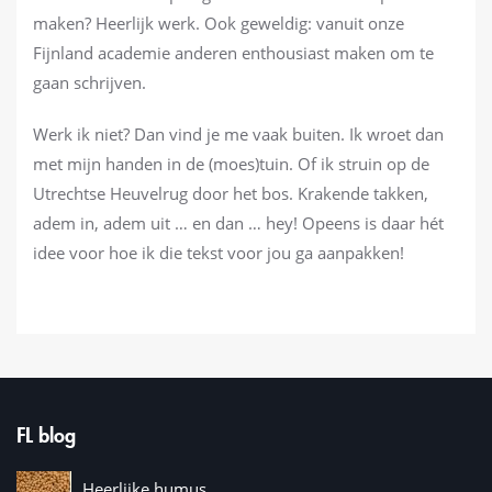
maken? Heerlijk werk. Ook geweldig: vanuit onze
Fijnland academie anderen enthousiast maken om te
gaan schrijven.
Werk ik niet? Dan vind je me vaak buiten. Ik wroet dan
met mijn handen in de (moes)tuin. Of ik struin op de
Utrechtse Heuvelrug door het bos. Krakende takken,
adem in, adem uit … en dan … hey! Opeens is daar hét
idee voor hoe ik die tekst voor jou ga aanpakken!
FL blog
Heerlijke humus