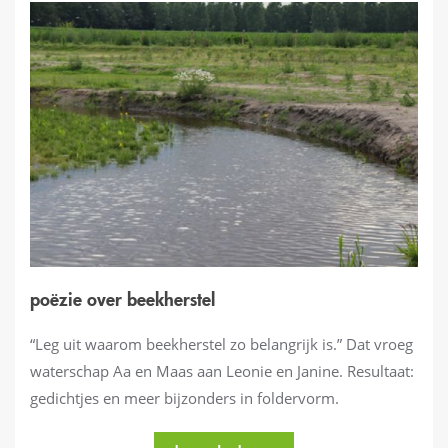
poëzie over beekherstel
“Leg uit waarom beekherstel zo belangrijk is.” Dat vroeg
waterschap Aa en Maas aan Leonie en Janine. Resultaat:
gedichtjes en meer bijzonders in foldervorm.