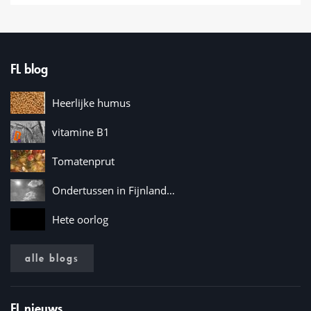
FL blog
Heerlijke humus
vitamine B1
Tomatenprut
Ondertussen in Fijnland…
Hete oorlog
alle blogs
FL nieuws