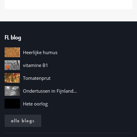
FL blog
Heerlijke humus
vitamine B1
Tomatenprut
Ondertussen in Fijnland…
Hete oorlog
alle blogs