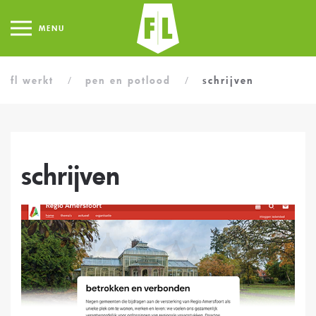
MENU
fl werkt
pen en potlood
schrijven
schrijven